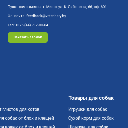
Пункт самовывоза: г. Минск ул. К. Либкнехта, 66, оф. 601
Эл. почта:
feedback@veterinary.by
Тел:
+375 (44) 712-80-64
Заказать звонок
Товары для собак
 глистов для котов
Игрушки для собак
ля собак от блох и клещей
Cухой корм для собак
ля кошек от блох и клещей
Шампунь для собак