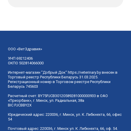
ООО «ВетЗдравия»
УНП 69212406
ОКПО 502814066000
Интернет-магазин "Добрый Док" https://veterinary.by внесен в
Торговый реестр Республики Беларусь 31.03.2025.
Регистрационный номер в Торговом реестре Республики
Беларусь 745603
Расчетный счет: BY75PJCB30120589281000000933 в ОАО
«Приорбанк», г. Минск, ул. Радиальная, 38а
BIC PJCBBY2X
Юридический адрес:
220036
, г.
Минск
,
ул. К. Либкнехта, 66, офис
54
Почтовый адрес: 220036, г. Минск ул. К. Либкнехта, 66, оф. 54.